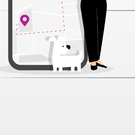
Лакомство Inaba Ciao Churu Пюре
Тунец Магуро для кошек 14 г 4 шт
Артикул:
40469
Нет отзывов
321 ₽
В наличии