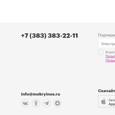
Подпиши
+7 (383) 383-22-11
Я сог
Поли
Польз
Скачай
info@mokryinos.ru
Загр
App