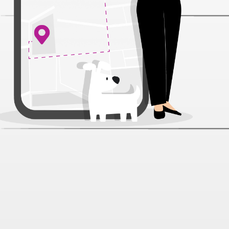
Ошейник Zooexpress FRESH LINE
светоотраж.нить, капрон
малиновый д/соб 10 мм 15-25 см
Артикул:
32109
Нет отзывов
144 ₽
В наличии