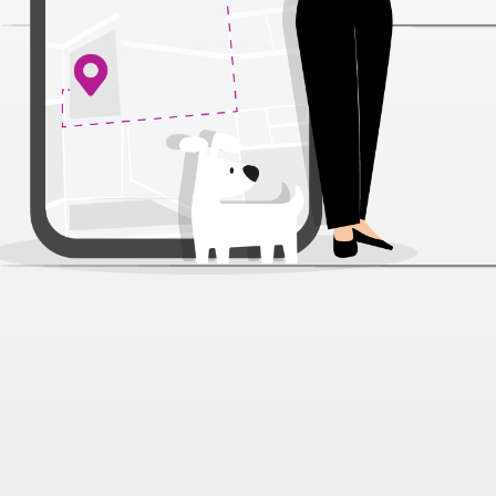
Поводок Каскад биотан желтый
для собак 2 см*2 м
Артикул:
48143
Нет отзывов
1 248 ₽
В наличии