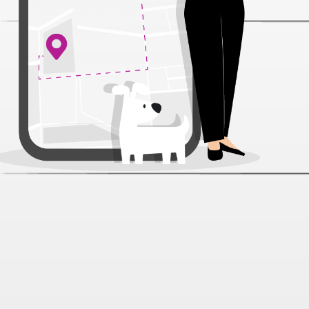
Поводок Zooexpress FRESH LINE
капрон, мягкая ручка с сеткой,
1*120см голубой для собак
Артикул:
33326
Нет отзывов
314 ₽
В наличии