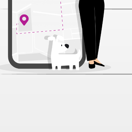
Комплект Triol шлейка и поводок
джинсовый красный для собак
2*45-60 см и 2*120 см
Артикул:
28071
Нет отзывов
899 ₽
В наличии