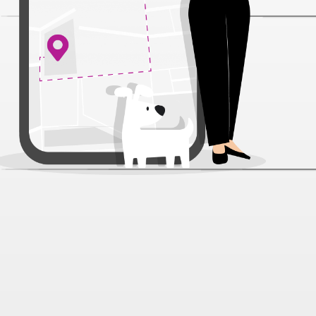
Пеленки Mr.Fresh Start гелевые
для животных 60*60 см 12 шт
Артикул:
16934
Нет отзывов
758 ₽
Нет в наличии