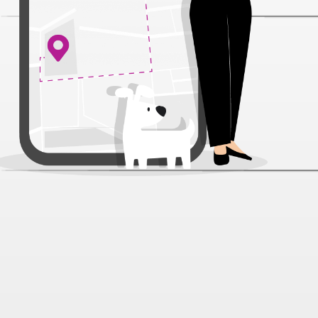
Щётка-рукавица Moser для всех
видов шерсти, 180*225 мм
Артикул:
21103
Нет отзывов
1 023 ₽
В наличии