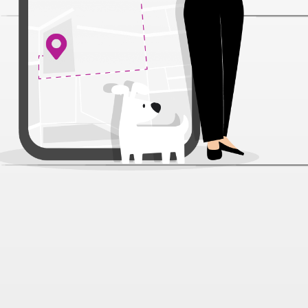
Игрушка Кольцо Гамма каучук
малое д/соб 10 см
Артикул:
15203
Нет отзывов
207 ₽
В наличии