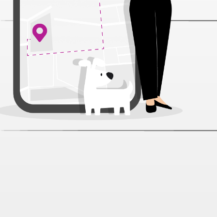
Alleva Equilibrium Weight Control
Adult Mini&Medium с курицей для
собак 2 кг
Артикул:
50403
Нет отзывов
2 458 ₽
Нет в наличии