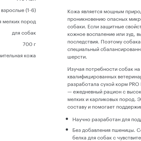
взрослые (1-6)
Кожа является мощным приро
проникновению опасных микро
я мелких пород
собаки. Если защитные свойс
для собак
кожное воспаление или зуд, в
последствия. Поэтому собака
700 г
специальный сбалансированны
вительная кожа
шерсти.
Изучая потребности собак на
квалифицированных ветерина
разработала сухой корм PRO P
— ежедневный рацион с высок
мелких и карликовых пород. 
составу и помогает поддержи
Научно разработан для под
Без добавления пшеницы. 
белка для собак с чувствит