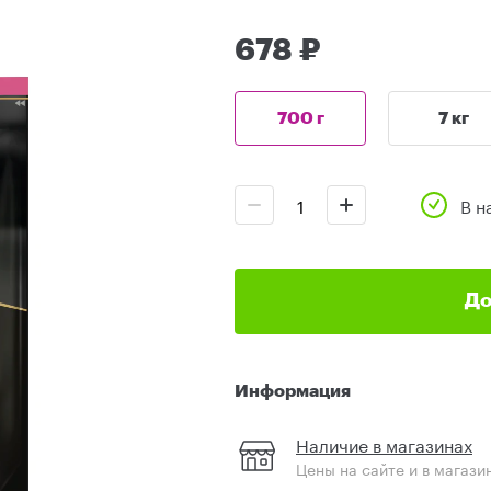
678 ₽
700 г
7 кг
В н
До
Информация
Наличие в магазинах
Цены на сайте и в магази