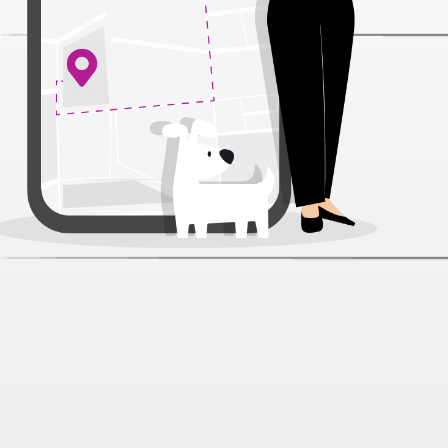
Farmina N&D Pumpkin Утка/Тыква
конс. для собак 285 г
Артикул:
49892
Нет отзывов
461 ₽
Нет в наличии