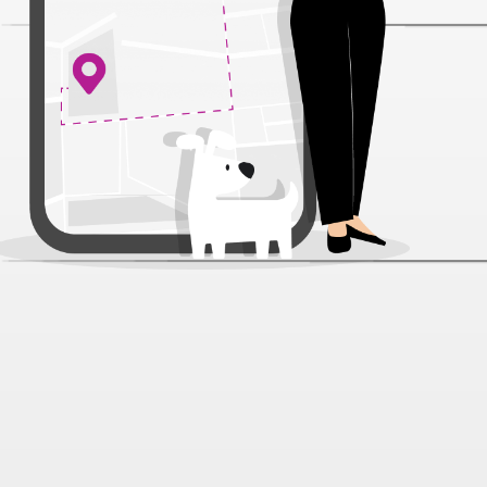
Лакомство YUMI&CO Семенники
бычьи д/соб 80 г
Артикул:
26198
Нет отзывов
379 ₽
Нет в наличии