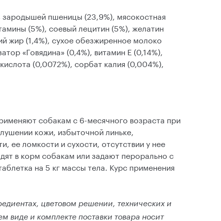
з зародышей пшеницы (23,9%), мясокостная
итамины (5%), соевый лецитин (5%), желатин
бий жир (1,4%), сухое обезжиренное молоко
затор «Говядина» (0,4%), витамин Е (0,14%),
 кислота (0,0072%), сорбат калия (0,004%),
рименяют собакам с 6-месячного возраста при
елушении кожи, избыточной линьке,
, ее ломкости и сухости, отсутствии у нее
одят в корм собакам или задают перорально с
таблетка на 5 кг массы тела. Курс применения
редиентах, цветовом решении, технических и
м виде и комплекте поставки товара носит