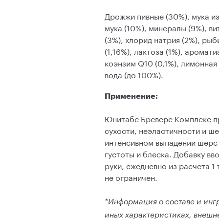
Дрожжи пивные (30%), мука и
мука (10%), минералы (9%), в
(3%), хлорид натрия (2%), ры
(1,16%), лактоза (1%), аромати
коэнзим Q10 (0,1%), лимонная
вода (до 100%).
Применение:
Юнитабс Бреверс Комплекс п
сухости, неэластичности и ш
интенсивном выпадении шерсти
густоты и блеска. Добавку вв
руки, ежедневно из расчета 1 
не ограничен.
*Информация о составе и инг
иных характеристиках, внешне