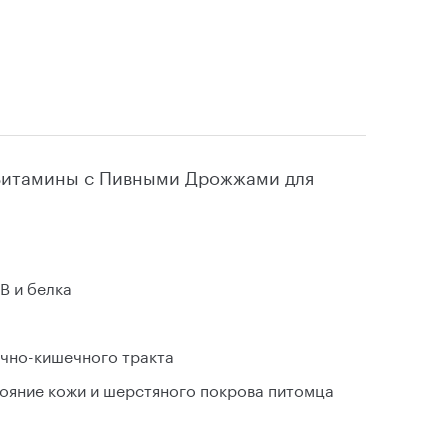
 Витамины с Пивными Дрожжами для
В и белка
чно-кишечного тракта
тояние кожи и шерстяного покрова питомца