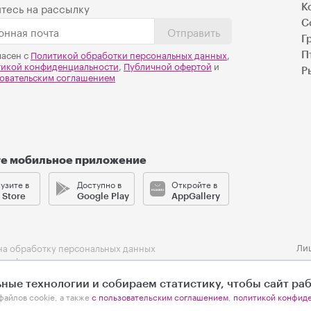
тесь на рассылку
К
С
Отправить
Г
ласен с
Политикой обработки персональных данных
,
П
тикой конфиденциальности
,
Публичной офертой
и
Р
овательским соглашением
те мобильное приложение
узите в
Доступно в
Откройте в
 Store
Google Play
AppGallery
Ли
на обработку персональных данных
 конфиденциальности
ельское соглашение
ные технологии и собираем статистику, чтобы сайт ра
файлов cookie, а также
с пользовательским соглашением
,
политикой конфид