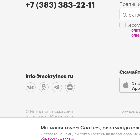
Подпиши
+7 (383) 383-22-11
Я сог
Поли
Польз
Скачай
info@mokryinos.ru
Загр
App
© Интернет-зоомагазин
Согласие 
и ветаптека Мокрый нос
Политика
Пользоват
Мы используем Cookies, рекомендатель
Оферта
Оставаясь с нами, вы соглашаетесь на использование 
обработку данных
.