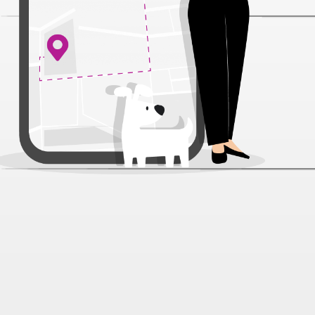
Расческа N1 массажная для
животных М
Артикул:
30388
Нет отзывов
779 ₽
В наличии