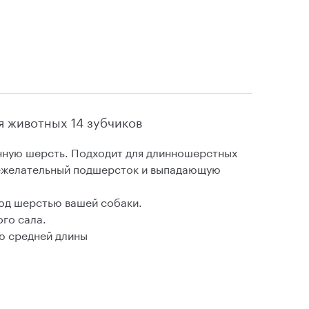
ля животных 14 зубчиков
нную шерсть. Подходит для длинношерстных
нежелательный подшерсток и выпадающую
под шерстью вашей собаки.
го сала.
ью средней длины