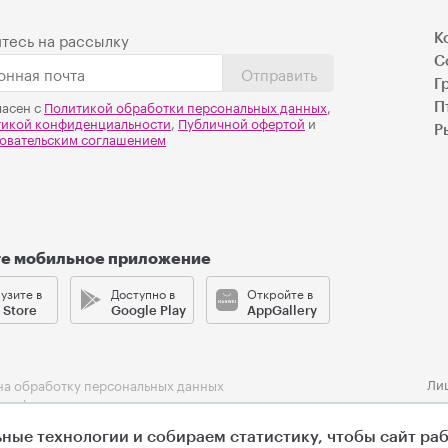
тесь на рассылку
К
С
Отправить
Г
ласен с
Политикой обработки персональных данных
,
П
тикой конфиденциальности
,
Публичной офертой
и
Р
овательским соглашением
те мобильное приложение
узите в
Доступно в
Откройте в
 Store
Google Play
AppGallery
Ли
на обработку персональных данных
 конфиденциальности
ельское соглашение
ные технологии и собираем статистику, чтобы сайт ра