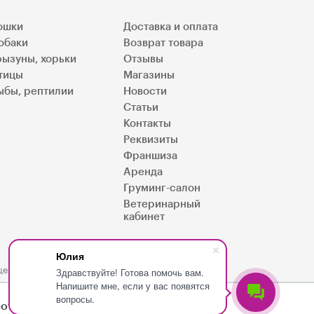
ошки
Доставка и оплата
обаки
Возврат товара
рызуны, хорьки
Отзывы
тицы
Магазины
ыбы, рептилии
Новости
Статьи
Контакты
Реквизиты
Франшиза
Аренда
Груминг-салон
Ветеринарный
кабинет
Юлия
цензия № 54-20-3-000432, ООО "Пет Онлайн"
Здравствуйте! Готова помочь вам.
Напишите мне, если у вас появятся
вопросы.
ботал лучше