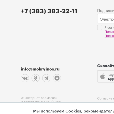
Подпиши
+7 (383) 383-22-11
Я сог
Поли
Польз
Скачай
info@mokryinos.ru
Загр
App
© Интернет-зоомагазин
Согласие 
и ветаптека Мокрый нос
Политика
Пользоват
Мы используем Cookies, рекомендатель
Оферта