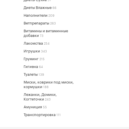
Диеты Влажные
66
Наполнители
209
Ветпрепараты
263
Витамины и витаминные
добавки
73
Лакомства
254
Игрушки
343
Груминг
215
Гигиена
64
Туалеты
139
Миски, коврики под миски,
кормушки
188
Лежанки, Домики,
Когтеточки
243
Амуниция
55
Транспортировка
111