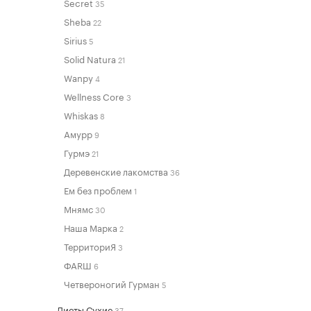
Secret
35
Sheba
22
Sirius
5
Solid Natura
21
Wanpy
4
Wellness Core
3
Whiskas
8
Амурр
9
Гурмэ
21
Деревенские лакомства
36
Ем без проблем
1
Мнямс
30
Наша Марка
2
ТерриториЯ
3
ФАRШ
6
Четвероногий Гурман
5
Диеты Сухие
37