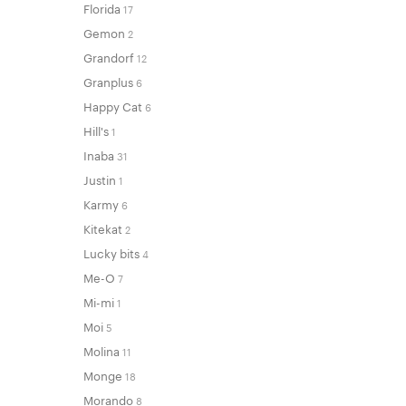
Florida
17
Gemon
2
Grandorf
12
Granplus
6
Happy Cat
6
Hill's
1
Inaba
31
Justin
1
Karmy
6
Kitekat
2
Lucky bits
4
Me-O
7
Mi-mi
1
Moi
5
Molina
11
Monge
18
Morando
8