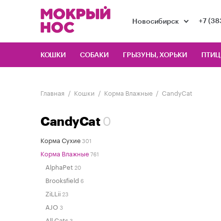
+7 (38
Новосибирск
КОШКИ
СОБАКИ
ГРЫЗУНЫ, ХОРЬКИ
ПТИ
Главная
Кошки
Корма Влажные
CandyCat
0
CandyCat
Корма Сухие
301
Корма Влажные
761
AlphaPet
20
Brooksfield
6
ZiLLii
23
AJO
3
All Cats
3