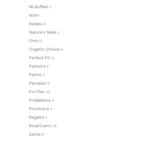
Mr.Buffalo
3
NUH
1
Nalapu
8
Nature's Table
4
Onto
3
Organic Choice
9
Perfect Fit
14
Petextra
9
Pettric
7
Petvador
6
Pro Plan
30
ProBalance
6
Prochoice
4
Regalos
3
Royal Canin
28
Savita
6