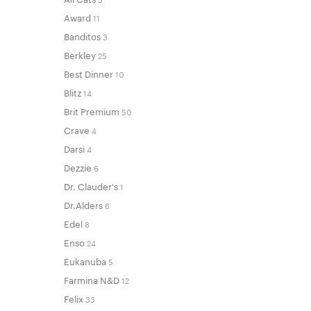
Award
11
Banditos
3
Berkley
25
Best Dinner
10
Blitz
14
Brit Premium
50
Crave
4
Darsi
4
Dezzie
6
Dr. Clauder's
1
Dr.Alders
6
Edel
8
Enso
24
Eukanuba
5
Farmina N&D
12
Felix
33