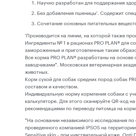
Научно разработан для поддержания здор
Без добавления пшеницы'. Содержит спец
Сочетание основных питательных веществ
'Производится на линии, на которой также пр
Ингредиенты № 1 в рационах PRO PLAN® для соб
замороженные и приготовленные таким образо
Все корма PRO PLAN® разработаны на основе
заводчиками*. Московская ветеринарная акаде
животных.
Корм сухой для собак средних пород собак PR
составом и качеством.
Индивидуальную норму кормления собаки с уче
калькуляторе. Для этого сканируйте QR-код н
рекомендациями по переводу питомца на корм 
*На основании независимого исследования по 
проведенного компанией IPSOS на территории
Sensitive skin - при чувствительной коже. Opti