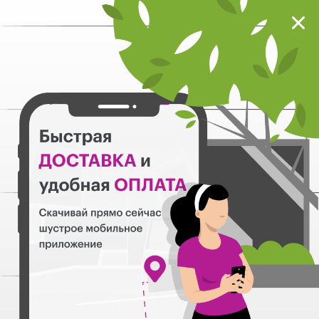
Мокрый нос
Загрузить
Шустрое мобильное приложение
Назад
0
Animonda
Корма Влажные
372
+7 (383) 383-22-11
info@mokryinos.ru