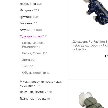
Лакомства
458
Игрушки
709
Груминг
259
Гигиена
150
Амуниция
1001
Одежда, обувь
232
Дождевик PetFashion З
Банты, Заколки,
небо двухсторонний с
Резиночки
1
собак XXL
Весна, Осень
128
1 
Зима
80
Лето
10
Обувь, носочки
13
Миски, коврики под миски,
кормушки
174
Лежанки, Домики
130
Транспортировка
96