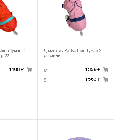
hion Туман 2
Дождевик PetFashion Туман 2
 р.22
розовый
M
1 108 ₽
1 359 ₽
S
1 563 ₽