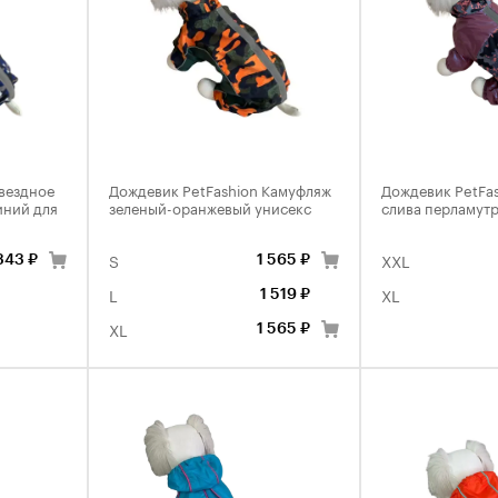
вездное
Дождевик PetFashion Камуфляж
Дождевик PetFa
иний для
зеленый-оранжевый унисекс
слива перламут
S
XXL
343 ₽
1 565 ₽
L
XL
1 519 ₽
XL
1 565 ₽