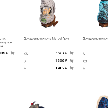
отр.
Дождевик-попона Marvel Грут
Дождевик-попон
липучке
см
XS
S
905 ₽
1 287 ₽
S
XS
1 309 ₽
M
M
1 402 ₽