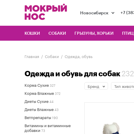
+7 (38
Новосибирск
КОШКИ
СОБАКИ
ГРЫЗУНЫ, ХОРЬКИ
ПТИ
Главная
Собаки
Одежда, обувь
232
Одежда и обувь для собак
Корма Сухие
327
Бренд
Тип живот
Корма Влажные
372
Диеты Сухие
44
Диеты Влажные
43
Ветпрепараты
190
Витамины и витаминные
добавки
73