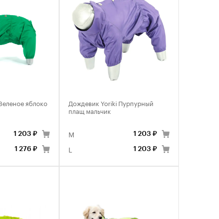
 Зеленое яблоко
Дождевик Yoriki Пурпурный
плащ мальчик
M
1 203 ₽
1 203 ₽
L
1 276 ₽
1 203 ₽