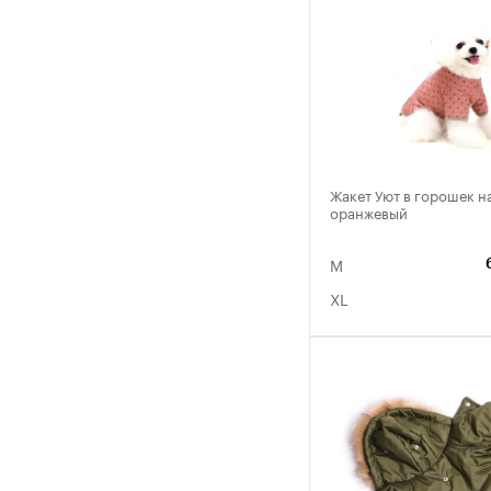
Жакет Уют в горошек н
оранжевый
M
XL