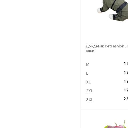
Дождевик PetFashion 
хаки
M
1 
L
1 
XL
1 
2XL
1 
3XL
2 