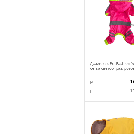
Дождевик PetFashion У
сетка светоотраж розо
M
1
L
1