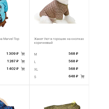
а Marvel Тор
Жакет Уют в горошек на кнопках
коричневый
M
1 309 ₽
568 ₽
L
1 287 ₽
568 ₽
XL
1 402 ₽
568 ₽
S
648 ₽