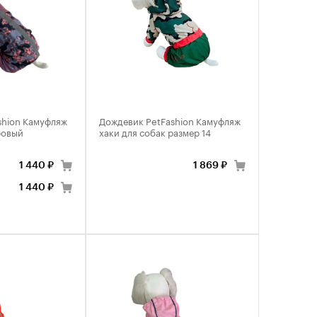
shion Камуфляж
Дождевик PetFashion Камуфляж
ровый
хаки для собак размер 14
1 440 ₽
1 869 ₽
1 440 ₽