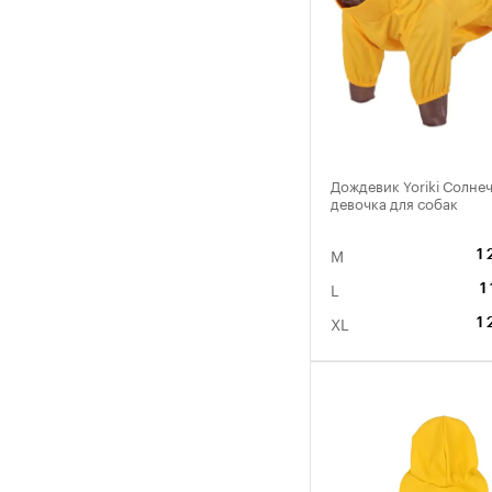
Дождевик Yoriki Солне
девочка для собак
M
1 
L
1
XL
1 