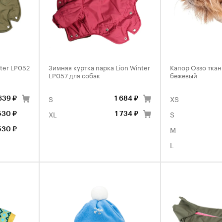
ter LP052
Зимняя куртка парка Lion Winter
Капор Osso ткан
LP057 для собак
бежевый
S
XS
639 ₽
1 684 ₽
XL
S
530 ₽
1 734 ₽
M
530 ₽
L