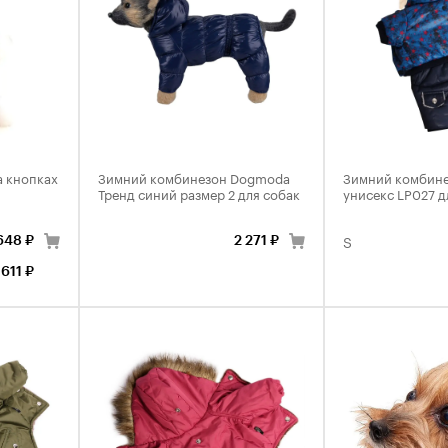
а кнопках
Зимний комбинезон Dogmoda
Зимний комбине
Тренд синий размер 2 для собак
унисекс LP027 д
S
648 ₽
2 271 ₽
611 ₽