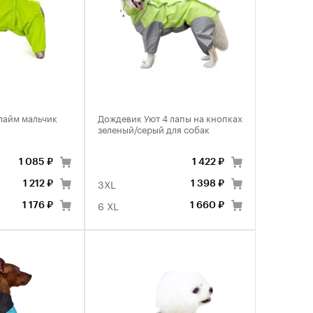
 лайм мальчик
Дождевик Уют 4 лапы на кнопках
зеленый/серый для собак
1 085 ₽
1 422 ₽
3XL
1 212 ₽
1 398 ₽
6 XL
1 176 ₽
1 660 ₽