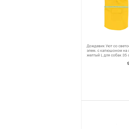
Дождевик Уют со свето
элем. с капюшоном на 
желтый L для собак 35 