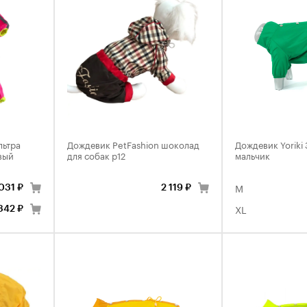
льтра
Дождевик PetFashion шоколад
Дождевик Yoriki
вый
для собак р12
мальчик
M
 031 ₽
2 119 ₽
XL
 342 ₽