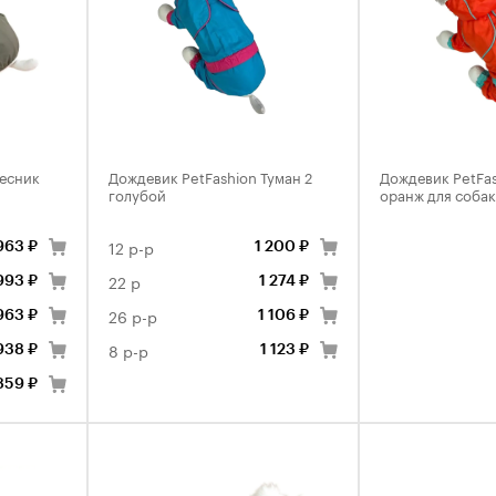
Лесник
Дождевик PetFashion Туман 2
Дождевик PetFas
голубой
оранж для собак
12 р-р
963 ₽
1 200 ₽
22 р
993 ₽
1 274 ₽
26 р-р
963 ₽
1 106 ₽
8 р-р
938 ₽
1 123 ₽
859 ₽