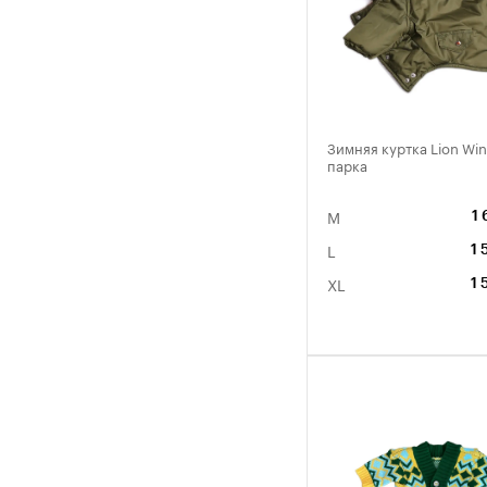
Зимняя куртка Lion Win
парка
M
1 
L
1 
XL
1 