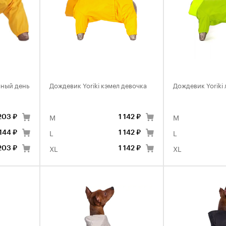
чный день
Дождевик Yoriki кэмел девочка
Дождевик Yoriki
M
M
203 ₽
1 142 ₽
L
L
 144 ₽
1 142 ₽
XL
XL
203 ₽
1 142 ₽